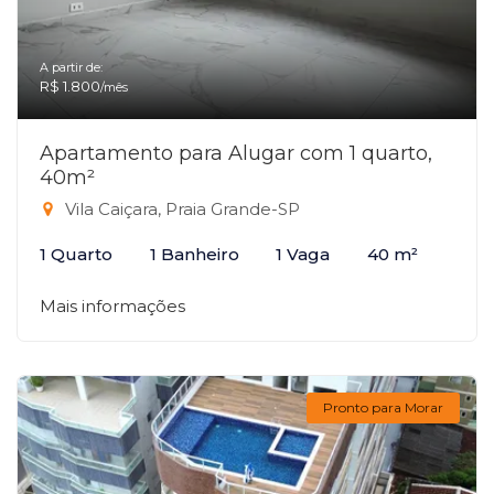
A partir de:
R$ 1.800
/mês
Apartamento para Alugar com 1 quarto,
40m²
Vila Caiçara, Praia Grande-SP
1 Quarto
1 Banheiro
1 Vaga
40 m²
Mais informações
Pronto para Morar