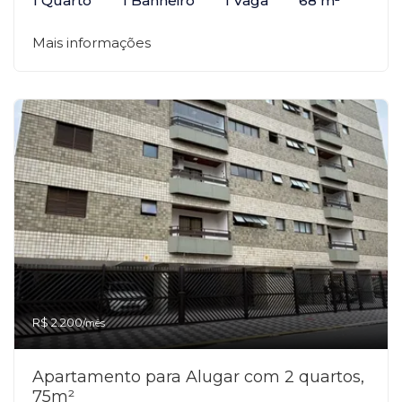
1 Quarto
1 Banheiro
1 Vaga
68 m²
Mais informações
R$ 2.200
/mês
Apartamento para Alugar com 2 quartos,
75m²