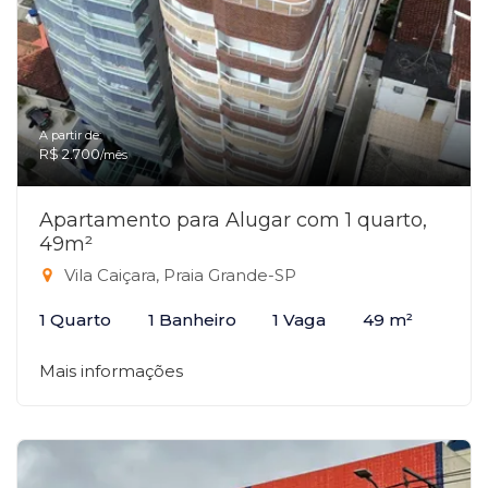
A partir de:
R$ 2.700
/mês
Apartamento para Alugar com 1 quarto,
49m²
Vila Caiçara, Praia Grande-SP
1 Quarto
1 Banheiro
1 Vaga
49 m²
Mais informações