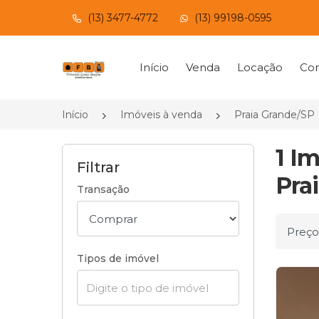
(13) 3477-4772
(13) 99198-0595
Página inicial
Início
Venda
Locação
Con
Início
Imóveis à venda
Praia Grande/SP
1 I
Filtrar
Pra
Transação
Ordena
Tipos de imóvel