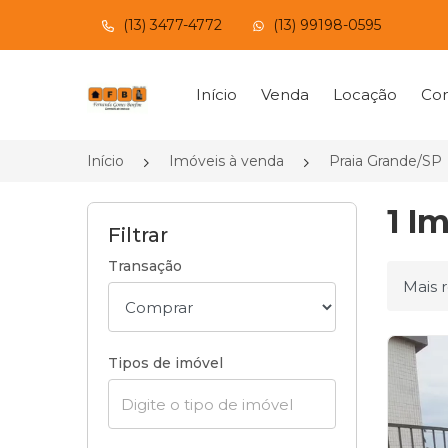
(13) 3477-4772
(13) 99198-0595
Página inicial
Início
Venda
Locação
Con
Início
Imóveis à venda
Praia Grande/SP
1 I
Filtrar
Transação
Ordena
Tipos de imóvel