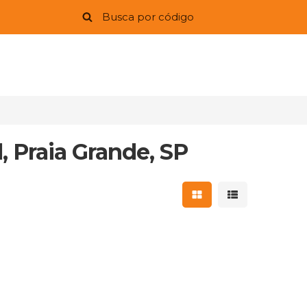
, Praia Grande, SP
Mostrar resultados 
Mostrar result