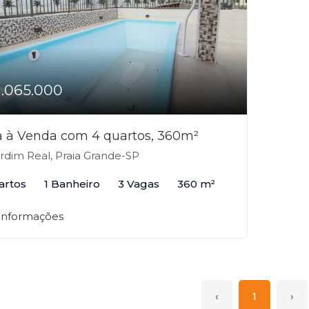
1.065.000
 à Venda com 4 quartos, 360m²
rdim Real, Praia Grande-SP
artos
1 Banheiro
3 Vagas
360 m²
 informações
‹
1
›