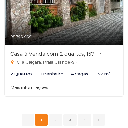
R$ 790.000
Casa à Venda com 2 quartos, 157m²
Vila Caiçara, Praia Grande-SP
2 Quartos
1 Banheiro
4 Vagas
157 m²
Mais informações
‹
1
2
3
4
›