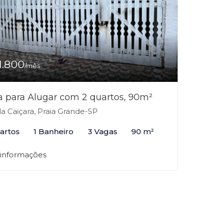
1.800
/mês
a para Alugar com 2 quartos, 90m²
la Caiçara, Praia Grande-SP
artos
1 Banheiro
3 Vagas
90 m²
 informações