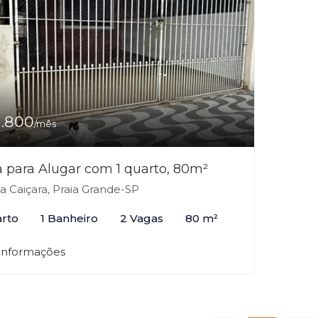
1.800
/mês
 para Alugar com 1 quarto, 80m²
la Caiçara, Praia Grande-SP
arto
1 Banheiro
2 Vagas
80 m²
 informações