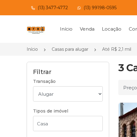
(13) 3477-4772
(13) 99198-0595
Página inicial
Início
Venda
Locação
Con
Início
Casas para alugar
Até R$ 2,1 mil
3 Ca
Filtrar
Transação
Ordena
Tipos de imóvel