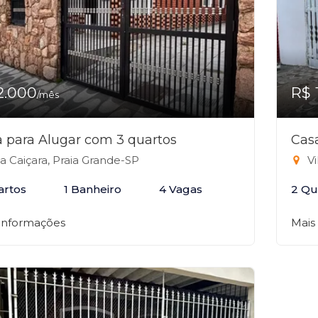
2.000
R$ 
/mês
 para Alugar com 3 quartos
Cas
la Caiçara, Praia Grande-SP
Vi
artos
1 Banheiro
4 Vagas
2 Qu
 informações
Mais