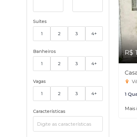
Suítes
1
2
3
4+
Banheiros
R$ 
1
2
3
4+
Casa
Vagas
Vi
1
2
3
4+
1 Qu
Mais
Características