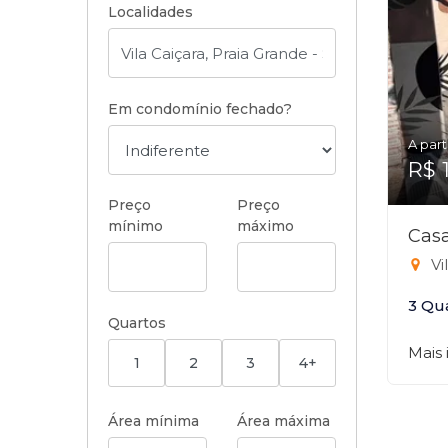
Localidades
Em condomínio fechado?
A part
R$ 
Preço
Preço
mínimo
máximo
Casa
Vi
3 Qu
Quartos
Mais
1
2
3
4+
Área mínima
Área máxima