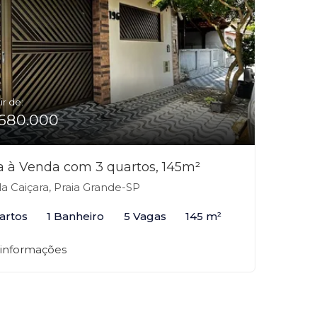
ir de:
680.000
a à Venda com 3 quartos, 145m²
la Caiçara, Praia Grande-SP
artos
1 Banheiro
5 Vagas
145 m²
 informações