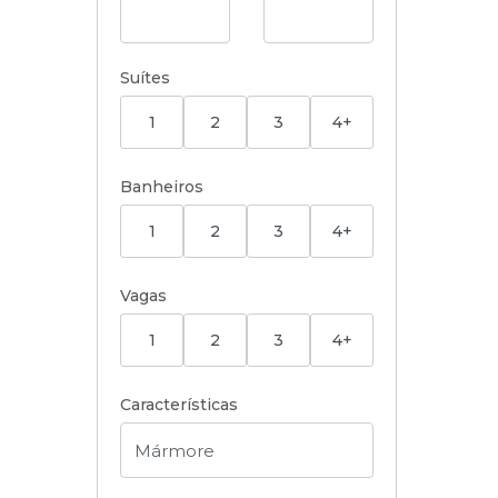
Suítes
1
2
3
4+
Banheiros
1
2
3
4+
Vagas
1
2
3
4+
Características