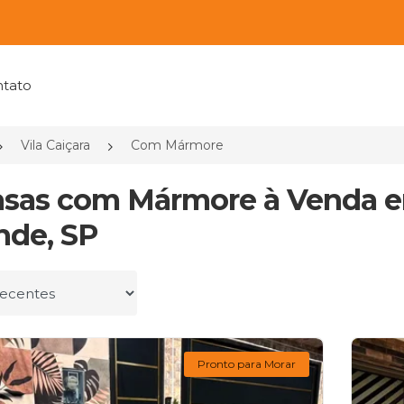
tato
Vila Caiçara
Com Mármore
asas com Mármore à Venda em 
nde, SP
r por
Pronto para Morar