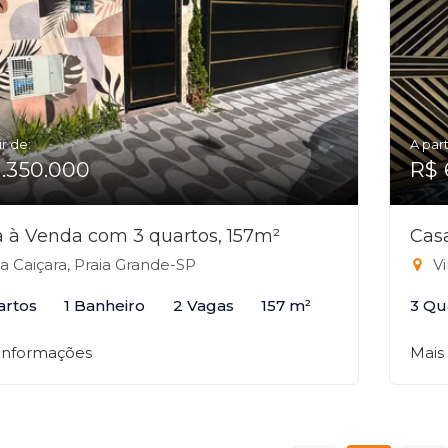
ir de:
A part
1.350.000
R$ 
 à Venda com 3 quartos, 157m²
Cas
la Caiçara, Praia Grande-SP
Vi
artos
1 Banheiro
2 Vagas
157 m²
3 Qu
 informações
Mais