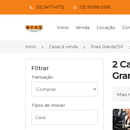
(13) 3477-4772
(13) 99198-0595
Página inicial
Início
Venda
Locação
Con
Início
Casas à venda
Praia Grande/SP
2 C
Filtrar
Gra
Transação
Ordena
Tipos de imóvel