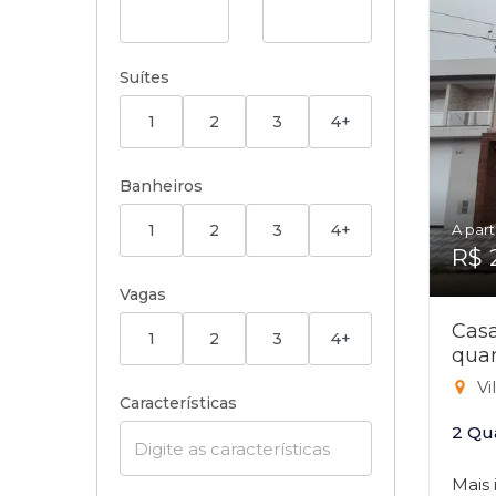
Suítes
1
2
3
4+
Banheiros
1
2
3
4+
A part
R$ 
Vagas
Cas
1
2
3
4+
quar
Vi
Características
2 Qu
Mais