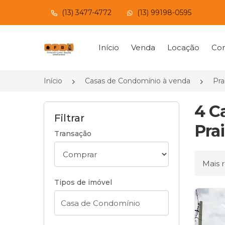
(13) 3477-4772
(13) 99198-0595
Página inicial
Início
Venda
Locação
Con
Início
Casas de Condomínio à venda
Pra
4 C
Filtrar
Pra
Transação
Ordena
Tipos de imóvel