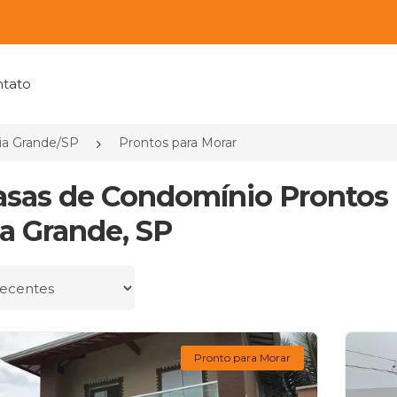
tato
ia Grande/SP
Prontos para Morar
asas de Condomínio Prontos
ia Grande, SP
r por
Pronto para Morar