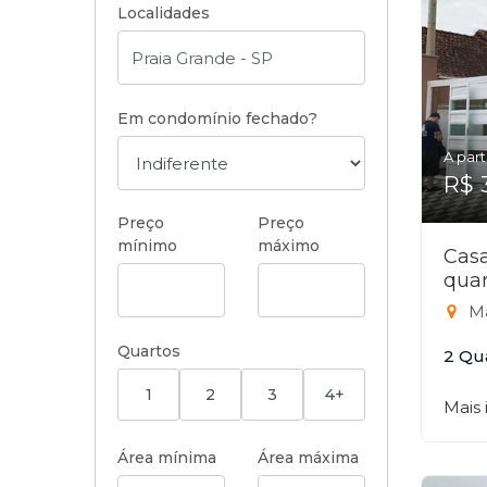
Localidades
Em condomínio fechado?
A part
R$ 
Preço
Preço
mínimo
máximo
Cas
quar
Ma
Quartos
2 Qu
1
2
3
4+
Mais
Área mínima
Área máxima