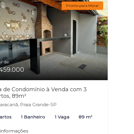
Pronto para Morar
ir de:
459.000
a de Condomínio à Venda com 3
rtos, 89m²
racanã, Praia Grande-SP
artos
1 Banheiro
1 Vaga
89 m²
 informações