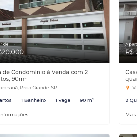
ir de:
A part
320.000
R$ 
a de Condomínio à Venda com 2
Cas
tos, 90m²
qua
racanã, Praia Grande-SP
Vi
artos
1 Banheiro
1 Vaga
90 m²
2 Qu
 informações
Mais