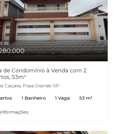
ir de:
280.000
a de Condomínio à Venda com 2
rtos, 53m²
la Caiçara, Praia Grande-SP
artos
1 Banheiro
1 Vaga
53 m²
 informações