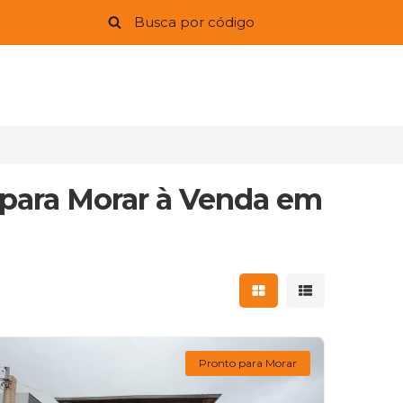
 para Morar à Venda em
Mostrar resultados 
Mostrar result
Pronto para Morar