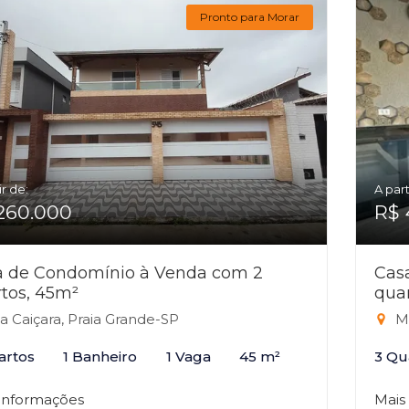
Pronto para Morar
ir de:
A part
260.000
R$ 
a de Condomínio à Venda com 2
Cas
tos, 45m²
qua
la Caiçara, Praia Grande-SP
Ma
artos
1 Banheiro
1 Vaga
45 m²
3 Qu
 informações
Mais