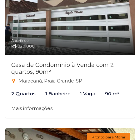
A partir de:
R$ 320.000
Casa de Condomínio à Venda com 2
quartos, 90m²
Maracanã, Praia Grande-SP
2 Quartos
1 Banheiro
1 Vaga
90 m²
Mais informações
Pronto para Morar