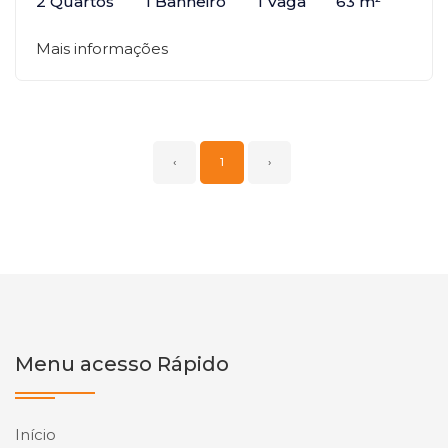
2 Quartos
1 Banheiro
1 Vaga
63 m²
Mais informações
‹
1
›
Menu acesso Rápido
Início