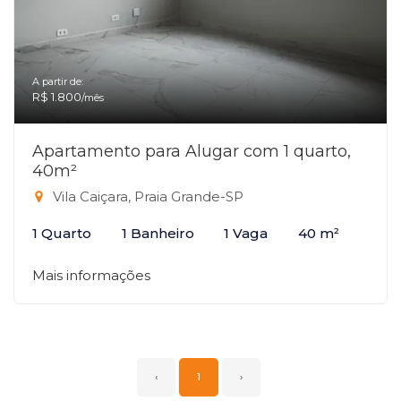
A partir de:
R$ 1.800
/mês
Apartamento para Alugar com 1 quarto,
40m²
Vila Caiçara, Praia Grande-SP
1 Quarto
1 Banheiro
1 Vaga
40 m²
Mais informações
‹
1
›