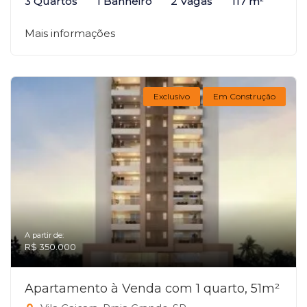
3 Quartos
1 Banheiro
2 Vagas
117 m²
Mais informações
Exclusivo
Em Construção
A partir de:
R$ 350.000
Apartamento à Venda com 1 quarto, 51m²