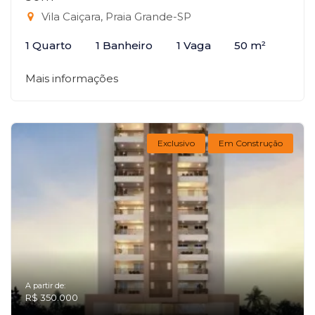
Vila Caiçara, Praia Grande-SP
1 Quarto
1 Banheiro
1 Vaga
50 m²
Mais informações
Exclusivo
Em Construção
A partir de:
R$ 350.000