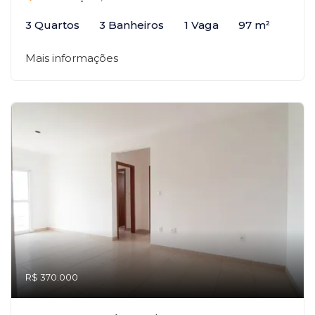
3 Quartos
3 Banheiros
1 Vaga
97 m²
Mais informações
R$ 370.000