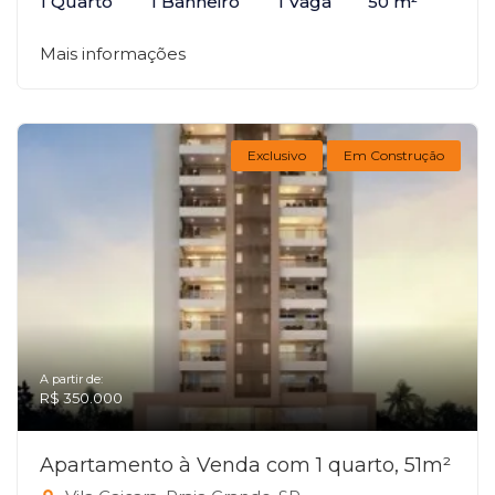
1 Quarto
1 Banheiro
1 Vaga
50 m²
Mais informações
Exclusivo
Em Construção
A partir de:
R$ 350.000
Apartamento à Venda com 1 quarto, 51m²