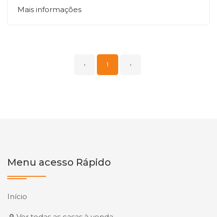
Mais informações
‹
1
›
Menu acesso Rápido
Início
🔎 Ver todas as casas à venda