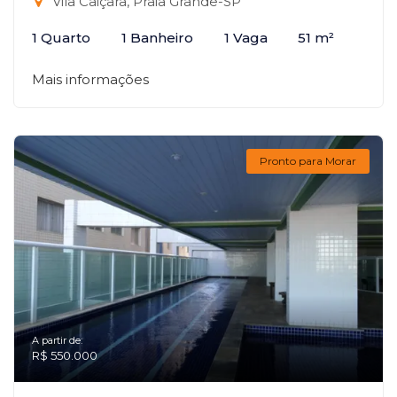
Vila Caiçara, Praia Grande-SP
1 Quarto
1 Banheiro
1 Vaga
51 m²
Mais informações
Pronto para Morar
A partir de:
R$ 550.000