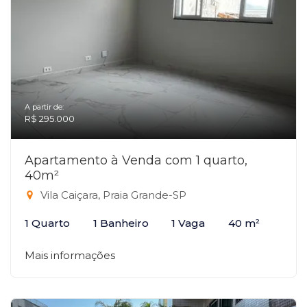
A partir de:
R$ 295.000
Apartamento à Venda com 1 quarto,
40m²
Vila Caiçara, Praia Grande-SP
1 Quarto
1 Banheiro
1 Vaga
40 m²
Mais informações